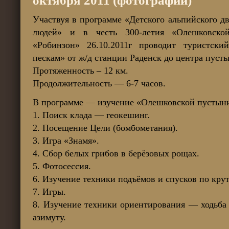
октября 2011 (фотографии)
Участвуя в программе «Детского альпийского 
людей» и в честь 300-летия «Олешковской
«Робинзон» 26.10.2011г проводит туристск
пескам» от ж/д станции Раденск до центра пуст
Протяженность – 12 км.
Продолжительность — 6-7 часов.
В программе — изучение «Олешковской пустын
1. Поиск клада — геокешинг.
2. Посещение Цели (бомбометания).
3. Игра «Знамя».
4. Сбор белых грибов в берёзовых рощах.
5. Фотосессия.
6. Изучение техники подъёмов и спусков по кр
7. Игры.
8. Изучение техники ориентирования — ходьба
азимуту.