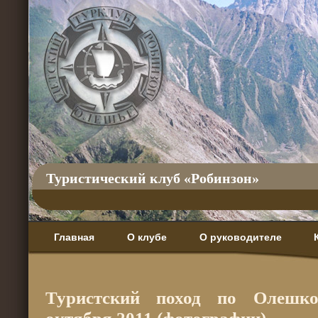
Туристический клуб «Робинзон»
Главная
О клубе
О руководителе
Туристский поход по Олешк