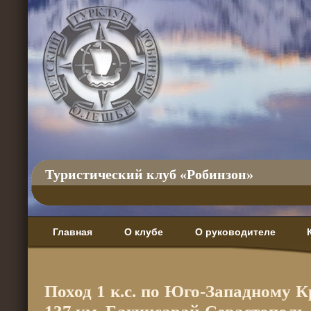
Туристический клуб «Робинзон»
Главная
О клубе
О руководителе
Поход 1 к.с. по Юго-Западному К