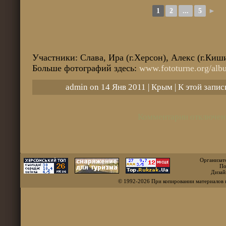
1
2
...
5
►
Участники: Слава, Ира (г.Херсон), Алекс (г.Киш
Больше фотографий здесь:
www.fototurne.org/al
admin on 14 Янв 2011 |
Крым
| К этой запи
Комментарии отключен
Организат
По
Дизай
© 1992-2026 При копировании материалов 