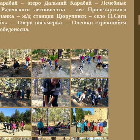
арабай – озеро Дальний Карабай – Лечебные
 Раденского лесничества – лес Пролетарского
счанка – ж/д станция Цюрупинск – село П.Саги
rix» — Озеро восьмёрка — Олешки строящийся
обедоносца.