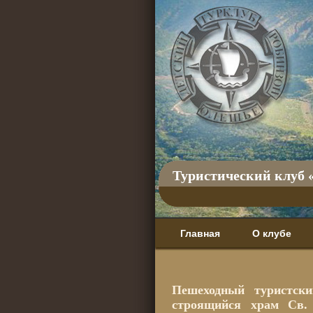
Туристический клуб 
Главная
О клубе
Пешеходный туристск
строящийся храм Св.