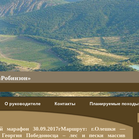
«Робинзон»
О руководителе
Контакты
Планируемые походы
ий марафон 30.09.2017гМаршрут: г.Олешки —
 Георгия Победоносца – лес и пески массив