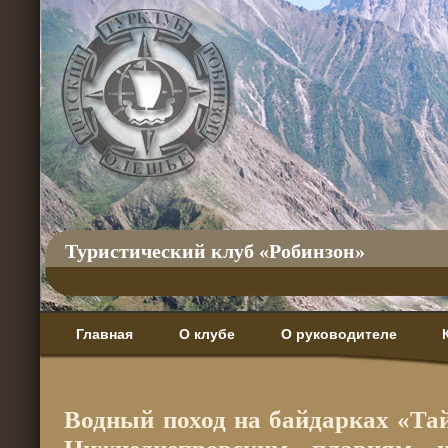
Туристический клуб «Робинзон»
Главная
О клубе
О руководителе
Водный поход на байдарках «Та