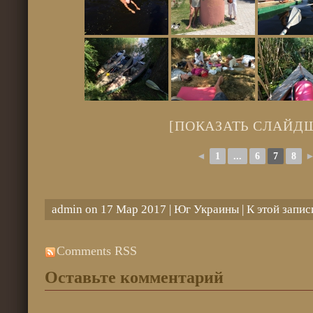
[ПОКАЗАТЬ СЛАЙД
◄
1
...
6
7
8
admin on 17 Мар 2017 |
Юг Украины
| К этой запи
Comments RSS
Оставьте комментарий